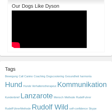
Our Dogs Like Dyson
Tags
Bewegung
Call
Canino
Coaching
Dogscootering
Gesundheit
harmonía
Hund
Kommunikation
Hunde Verhaltenstherapeut
Lanzarote
Kundenbrief
Mensch
Methode
RudelFuhrer
Rudolf Wild
RudelFührerMethode
self-confidence
Skype