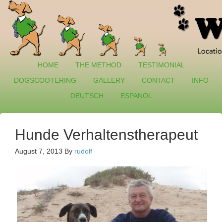
HOME
THE METHOD
TESTIMONIAL
DOGSCOOTERING
GALLERY
CONTACT
INFO
DEUTSCH
ESPANOL
Hunde Verhaltenstherapeut
August 7, 2013
By
rudolf