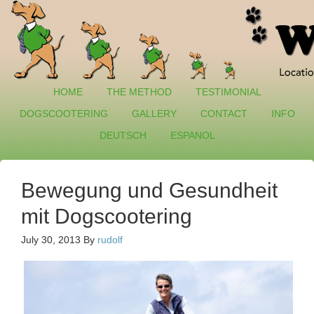
HOME
THE METHOD
TESTIMONIAL
DOGSCOOTERING
GALLERY
CONTACT
INFO
DEUTSCH
ESPANOL
Bewegung und Gesundheit
mit Dogscootering
July 30, 2013
By
rudolf