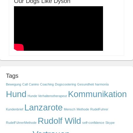
Our Dogs Like Dyson
Tags
Bewegung
Call
Canino
Coaching
Dogscootering
Gesundheit
harmonía
Hund
Kommunikation
Hunde Verhaltenstherapeut
Lanzarote
Kundenbrief
Mensch
Methode
RudelFuhrer
Rudolf Wild
RudelFührerMethode
self-confidence
Skype