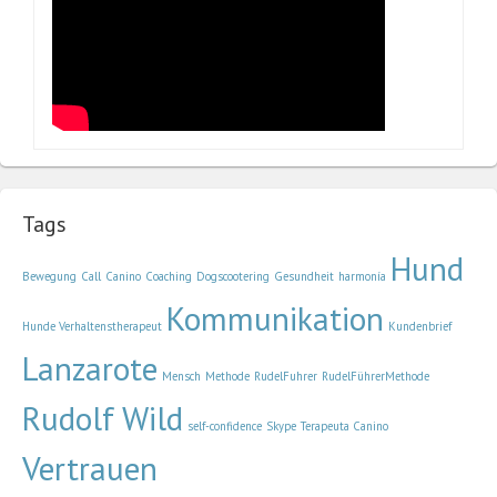
Tags
Hund
Bewegung
Call
Canino
Coaching
Dogscootering
Gesundheit
harmonía
Kommunikation
Hunde Verhaltenstherapeut
Kundenbrief
Lanzarote
Mensch
Methode
RudelFuhrer
RudelFührerMethode
Rudolf Wild
self-confidence
Skype
Terapeuta Canino
Vertrauen