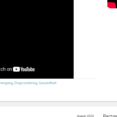
ewegung
,
Dogscootering
,
Gesundheit
Partn
August 2026