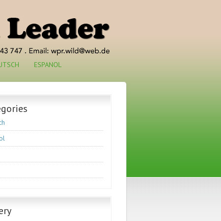
UTSCH
ESPANOL
egories
ch
ol
ery